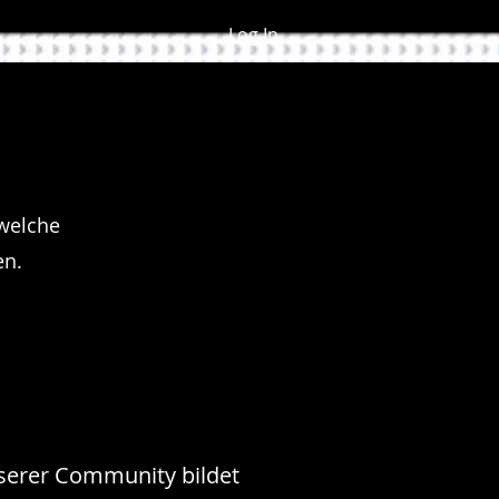
Log In
 welche
en.
serer Community bildet