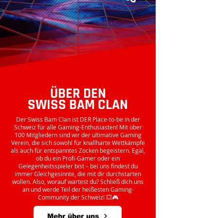
ÜBER DEN
SWISS BAM CLAN
Der Swiss Bam Clan ist DER Place-to-be in der
Schweiz für alle Gaming-Enthusiasten! Mit über
100 Mitgliedern sind wir der ultimative Gaming
Verein, die sich sowohl für knallharte Wettkämpfe
als auch für entspanntes Zocken begeistern. Egal,
ob du ein Profi-Gamer oder ein
Gelegenheitsspieler bist – bei uns findest du
immer Gleichgesinnte, die mit dir durchstarten
wollen. Also, worauf wartest du? Schließ dich uns
an und werde Teil der heißesten Gaming-
Community der Schweiz! 💥🎮
Mehr über uns