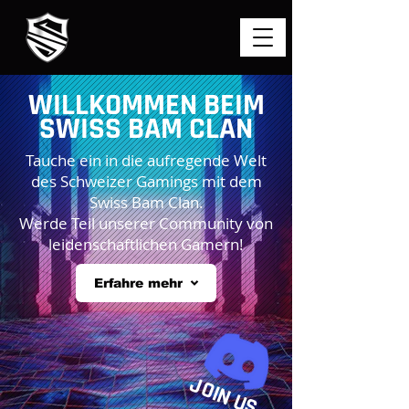
WILLKOMMEN BEIM
SWISS BAM CLAN
Tauche ein in die aufregende Welt
des Schweizer Gamings mit dem
Swiss Bam Clan.
Werde Teil unserer Community von
leidenschaftlichen Gamern!
Erfahre mehr
JOIN US